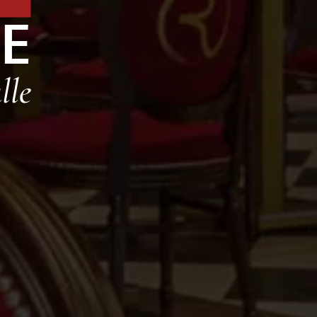
IE
lle